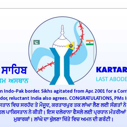
n Indo-Pak border. Sikhs agitated from Apr. 2001 for a Corr
ridor, reluctant India also agrees. CONGRATULATIONS, PMs 
ਾਨ ਵਿਚ ਸਰਹੱਦ ਤੇ ਮੌਜੂਦ, ਕਰਤਾਰਪੁਰ ਤਕ ਲਾਂਘਾ ਲੈਣ ਲਈ ਸੰਗਤਾਂ ਨੇ
ਪਹਿਲ ਪਾਕਿਸਤਾਨ ਨੇ ਕੀਤੀ। ਇਸ ਦਲੇਰਾਨਾ ਫੈਸਲੇ ਲਈ ਪ੍ਰਧਾਨ ਮੰਤਰੀਆਂ ਇ
ਮੁਬਾਰਕਾਂ। ਲਾਂਘੇ ਦਾ ਖੁੱਲਣਾ ਖਿੱਤੇ ਵਿਚ ਅਮਨ ਦੀ ਗਰੰਟੀ।