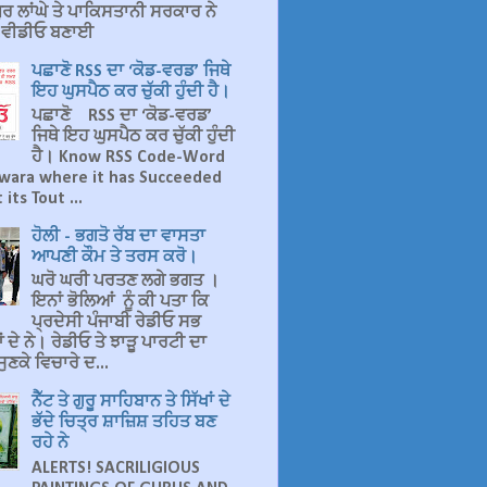
ਰ ਲਾਂਘੇ ਤੇ ਪਾਕਿਸਤਾਨੀ ਸਰਕਾਰ ਨੇ
ਤ ਵੀਡੀਓ ਬਣਾਈ
ਪਛਾਣੋ RSS ਦਾ ‘ਕੋਡ-ਵਰਡ’ ਜਿਥੇ
ਇਹ ਘੁਸਪੈਠ ਕਰ ਚੁੱਕੀ ਹੁੰਦੀ ਹੈ।
ਪਛਾਣੋ RSS ਦਾ ‘ਕੋਡ-ਵਰਡ’
ਜਿਥੇ ਇਹ ਘੁਸਪੈਠ ਕਰ ਚੁੱਕੀ ਹੁੰਦੀ
ਹੈ। Know RSS Code-Word
wara where it has Succeeded
 its Tout ...
ਹੋਲੀ - ਭਗਤੋ ਰੱਬ ਦਾ ਵਾਸਤਾ
ਆਪਣੀ ਕੌਮ ਤੇ ਤਰਸ ਕਰੋ।
ਘਰੋ ਘਰੀ ਪਰਤਣ ਲਗੇ ਭਗਤ ।
ਇਨਾਂ ਭੋਲਿਆਂ ਨੂੰ ਕੀ ਪਤਾ ਕਿ
ਪ੍ਰਦੇਸੀ ਪੰਜਾਬੀ ਰੇਡੀਓ ਸਭ
 ਦੇ ਨੇ। ਰੇਡੀਓ ਤੇ ਝਾੜੂ ਪਾਰਟੀ ਦਾ
ੁਣਕੇ ਵਿਚਾਰੇ ਦ...
ਨੈੱਟ ਤੇ ਗੁਰੂ ਸਾਹਿਬਾਨ ਤੇ ਸਿੱਖਾਂ ਦੇ
ਭੱਦੇ ਚਿਤ੍ਰ ਸ਼ਾਜ਼ਿਸ਼ ਤਹਿਤ ਬਣ
ਰਹੇ ਨੇ
ALERTS! SACRILIGIOUS