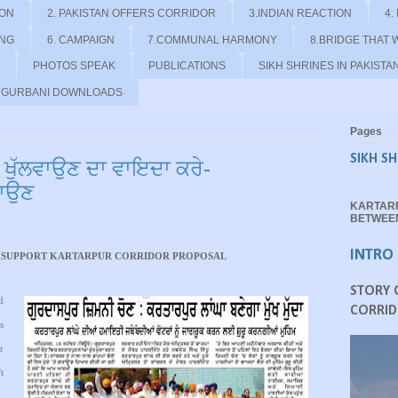
ION
2. PAKISTAN OFFERS CORRIDOR
3.INDIAN REACTION
4.
ING
6. CAMPAIGN
7.COMMUNAL HARMONY
8.BRIDGE THAT 
PHOTOS SPEAK
PUBLICATIONS
SIKH SHRINES IN PAKISTA
- GURBANI DOWNLOADS
Pages
SIKH SH
 ਖੁੱਲਵਾਉਣ ਦਾ ਵਾਇਦਾ ਕਰੇ-
ਪਾਉਣ
KARTAR
BETWEEN
INTRO
O SUPPORT KARTARPUR CORRIDOR PROPOSAL
STORY 
d
CORRID
s
r
t