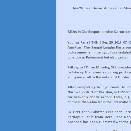
http://timesofindia.indiatimes.com/city/chan
Sikhs in Gurdaspur to raise Kartarpur
Yudhvir Rana | TNN | Sep 20, 2017, 07:40
Amritsar: The Sangat Langha Kartarpu
pick someone in the bypolls scheduled 
corridor in Parliament but also get it i
Talking to TOI on Monday, SLK presiden
to take up the issues requiring politic
and gave a call to the voters of Gurdas
After completing four journeys, foun
Narowal district of Pakistan, in 1522 and 
for heavenly abode in 1539. Later, a 
and less than 4 km from the internation
In 1999, then Pakistan President Per
Kartarpur Sahib from Dera Baba Nana
proposal has been submitted with the