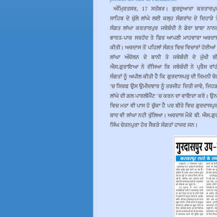
।
ਅੰਮ੍ਰਿਤਸਰ
, 17
ਸਤੰਬਰ
ਗੁਰਦੁਆਰਾ
ਕਰਤਾਰਪੁ
ਸਾਹਿਬ
ਦੇ
ਖੁੱਲੇ
ਲਾਂਘੇ
ਲਈ
ਕਲ੍ਹ
ਸੰਗਰਾਂਦ
ਦੇ
ਦਿਹਾੜੇ
ਸੰਗਤ
ਲਾਂਘਾ
ਕਰਤਾਰਪੁਰ
ਜਥੇਬੰਦੀ
ਨੇ
ਡੇਰਾ
ਬਾਬਾ
ਨਾਨ
ਭਾਰਤ
-
ਪਾਕ
ਸਰਹੱਦ
ਤੇ
ਫਿਰ
ਆਪਣੀ
ਮਾਹਵਾਰਾ
ਅਰਦਾ
।
ਕੀਤੀ
ਅਰਦਾਸ
ਤੋਂ
ਪਹਿਲਾਂ
ਸੰਗਤ
ਵਿਚ
ਵਿਚਾਰਾਂ
ਹੋਈਆਂ
ਲਾਂਘਾ
ਅੰਦੋਲਨ
ਦੇ
ਬਾਨੀ
ਤੇ
ਜਥੇਬੰਦੀ
ਦੇ
ਮੁੱਖੀ
ਬ
ਐਸ
.
ਗੁਰਾਇਆ
ਨੇ
ਦੱਸਿਆ
ਕਿ
ਜਥੇਬੰਦੀ
ਨੇ
ਪ੍ਰੈਸ
ਰਾਂ
ਸੰਗਤਾਂ
ਨੂੰ
ਅਪੀਲ
ਕੀਤੀ
ਹੈ
ਕਿ
ਗੁਰਦਾਸਪਰੁ
ਦੀ
ਜਿਮਨੀ
ਚੋ
'
ਚ
ਸਿਰਫ
ਉਸ
ਉਮੀਦਵਾਰ
ਨੂੰ
ਤਰਜੀਹ
ਦਿਤੀ
ਜਾਵੇ
,
ਜਿਹੜ
।
ਲਾਂਘੇ
ਦੀ
ਗਲ
ਪਾਰਲੀਮੈਂਟ
'
ਚ
ਕਰਨ
ਦਾ
ਵਾਇਦਾ
ਕਰੇ
ਉਨਾ
ਵਿਚ
ਮਤਾ
ਵੀ
ਪਾਸ
ਹੋ
ਚੁੱਕਾ
ਹੈ
ਪਰ
ਬੀਤੇ
ਵਿਚ
ਗੁਰਦਾਸਪੁ
।
ਬਾਦ
ਵੀ
ਲਾਂਘਾ
ਨਹੀ
ਖੁੱਲਿਆ
ਅਰਦਾਸ
ਮੌਕੇ
ਬੀ
.
ਐਸ
.
ਗ
।
ਸਿੰਘ
ਚੇਤਨਪੁਰਾ
ਹੋਰ
ਸੈਕੜੇ
ਸੰਗਤਾਂ
ਹਾਜਰ
ਸਨ