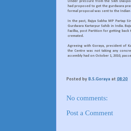
Under pressure from the Sikh Diaspo
had proposed to get the gurdwara pras
formal proposal was sent to the India
In the past, Rajya Sabha MP Partap S
Gurdwara Kartarpur Sahib in India. Baj
Fazilka, post Partition for getting ba
cremated.
Agreeing with Goraya, president of Ka
the Centre was not taking any concre
assembly had on October 1, 2010, passe
Posted by
B.S.Goraya
at
08:20
No comments:
Post a Comment