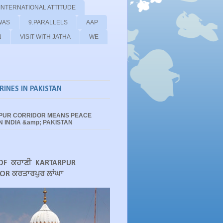
 INTERNATIONAL ATTITUDE
WAS
9.PARALLELS
AAP
N
VISIT WITH JATHA
WE
RINES IN PAKISTAN
PUR CORRIDOR MEANS PEACE
 INDIA &amp; PAKISTAN
OF ਕਹਾਣੀ KARTARPUR
OR ਕਰਤਾਰਪੁਰ ਲਾਂਘਾ