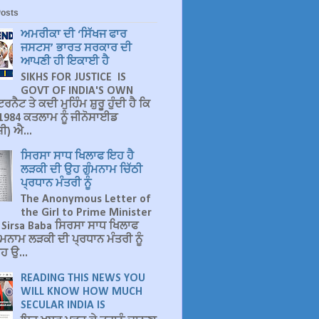
Posts
ਅਮਰੀਕਾ ਦੀ ‘ਸਿੱਖਜ ਫਾਰ
ਜਸਟਸ’ ਭਾਰਤ ਸਰਕਾਰ ਦੀ
ਆਪਣੀ ਹੀ ਇਕਾਈ ਹੈ
SIKHS FOR JUSTICE IS
GOVT OF INDIA'S OWN
ਰਨੈਟ ਤੇ ਕਦੀ ਮੁਹਿੰਮ ਸ਼ੁਰੂ ਹੁੰਦੀ ਹੈ ਕਿ
ੇ 1984 ਕਤਲਾਮ ਨੂੰ ਜੀਨੋਸਾਈਡ
ੀ) ਐ...
ਸਿਰਸਾ ਸਾਧ ਖਿਲਾਫ ਇਹ ਹੈ
ਲੜਕੀ ਦੀ ਉਹ ਗੁੰਮਨਾਮ ਚਿੱਠੀ
ਪ੍ਰਧਾਨ ਮੰਤਰੀ ਨੂੰ
The Anonymous Letter of
the Girl to Prime Minister
 Sirsa Baba ਸਿਰਸਾ ਸਾਧ ਖਿਲਾਫ
ੰਮਨਾਮ ਲੜਕੀ ਦੀ ਪ੍ਰਧਾਨ ਮੰਤਰੀ ਨੂੰ
ਹ ਉ...
READING THIS NEWS YOU
WILL KNOW HOW MUCH
SECULAR INDIA IS