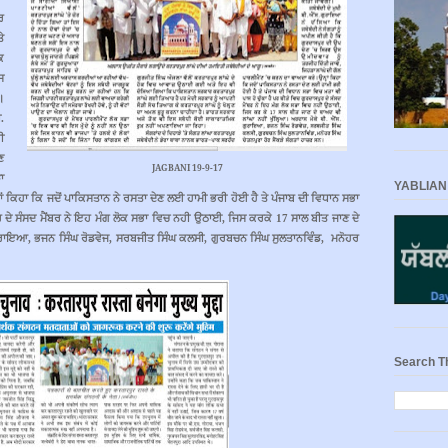
ਰ
ਤੇ
ਕ
ਸ
।
ੀ
.
ਹੀ
ਣ
JAGBANI 19-9-17
ਾ
YABLIAN
ਂ
ਕਿਹਾ
ਕਿ
ਜਦੋਂ
ਪਾਕਿਸਤਾਨ
ਨੇ
ਰਸਤਾ
ਦੇਣ
ਲਈ
ਹਾਮੀ
ਭਰੀ
ਹੋਈ
ਹੈ
ਤੇ
ਪੰਜਾਬ
ਦੀ
ਵਿਧਾਨ
ਸਭਾ
ਰ
ਦੇ
ਸੰਸਦ
ਮੈਂਬਰ
ਨੇ
ਇਹ
ਮੰਗ
ਲੋਕ
ਸਭਾ
ਵਿਚ
ਨਹੀ
ਉਠਾਈ
,
ਜਿਸ
ਕਰਕੇ
17
ਸਾਲ
ਬੀਤ
ਜਾਣ
ਦੇ
ੁਰਾਇਆ
,
ਭਜਨ
ਸਿੰਘ
ਰੋਡਵੇਜ
,
ਸਰਬਜੀਤ
ਸਿੰਘ
ਕਲਸੀ
,
ਗੁਰਬਚਨ
ਸਿੰਘ
ਸੁਲਤਾਨਵਿੰਡ
,
ਮਨੋਹਰ
Search T