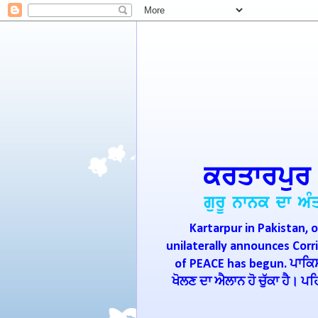
Kartarpur in Pakistan, o
unilaterally announces Cor
of PEACE has begun. ਪਾਕਿਸਤ
ਖੋਲਣ ਦਾ ਐਲਾਨ ਹੋ ਚੁੱਕਾ ਹੈ। 