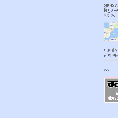
SIKHS A
ਭਿਬੂਤ ਲਾ
ਕਰ ਰਹੀ ਹ
ਪਰਾਧੀਨੁ
ਜੀਅ ਅਜਾ
ooo