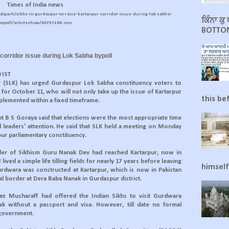
Times of India news
digarh/sikhs-in-gurdaspur-to-raise-kartarpur-corridor-issue-during-lok-sabha-
ਕਿੰਨਾ ਕ
bypoll/articleshow/60757286.cms
BOTTOM
 corridor issue during Lok Sabha bypoll
 IST
r (SLK) has urged Gurdaspur Lok Sabha constituency voters to
for October 11, who will not only take up the issue of Kartarpur
this be
mplemented within a fixed timeframe.
t B S Goraya said that elections were the most appropriate time
al leaders' attention. He said that SLK held a meeting on Monday
pur parliamentary constituency.
der of Sikhism Guru Nanak Dev had reached Kartarpur, now in
lived a simple life tilling fields for nearly 17 years before leaving
himself
gurdwara was constructed at Kartarpur, which is now in Pakistan
al border at Dera Baba Nanak in Gurdaspur district.
vez Musharaff had offered the Indian Sikhs to visit Gurdwara
k without a passport and visa. However, till date no formal
 government.