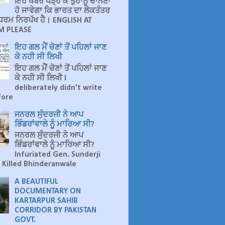
ਇਹ ਖਬਰ ਪੜ੍ਹ ਕੇ ਤੁਹਾਨੂੰ ਚਾਨਣਾ
ਹੋ ਜਾਵੇਗਾ ਕਿ ਭਾਰਤ ਦਾ ਲੋਕਤੰਤਰ
ੁ ਧਰਮ ਨਿਰਪੱਖ ਹੈ। ENGLISH AT
 PLEASE
ਇਹ ਗਲ ਮੈਂ ਚੋਣਾਂ ਤੋਂ ਪਹਿਲਾਂ ਜਾਣ
ਕੇ ਨਹੀ ਸੀ ਲਿਖੀ
ਇਹ ਗਲ ਮੈਂ ਚੋਣਾਂ ਤੋਂ ਪਹਿਲਾਂ ਜਾਣ
ਕੇ ਨਹੀ ਸੀ ਲਿਖੀ I
deliberately didn't write
fore
ਜਨਰਲ ਸੁੰਦਰਜੀ ਨੇ ਆਪ
ਭਿੰਡਰਾਂਵਾਲੇ ਨੂੰ ਮਾਰਿਆ ਸੀ?
ਜਨਰਲ ਸੁੰਦਰਜੀ ਨੇ ਆਪ
ਭਿੰਡਰਾਂਵਾਲੇ ਨੂੰ ਮਾਰਿਆ ਸੀ?
Infuriated Gen. Sunderji
 Killed Bhinderanwale
A BEAUTIFUL
DOCUMENTARY ON
KARTARPUR SAHIB
CORRIDOR BY PAKISTAN
GOVT.