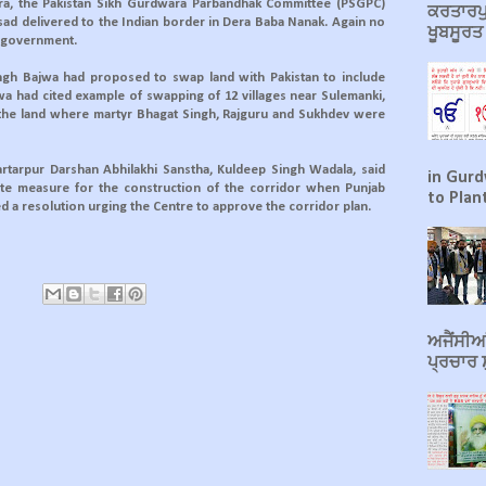
ra, the Pakistan Sikh Gurdwara Parbandhak Committee (PSGPC)
ਕਰਤਾਰਪੁ
ad delivered to the Indian border in Dera Baba Nanak. Again no
ਖੂਬਸੂਰ
n government.
ingh Bajwa had proposed to swap land with Pakistan to include
wa had cited example of swapping of 12 villages near Sulemanki,
ck the land where martyr Bhagat Singh, Rajguru and Sukhdev were
rtarpur Darshan Abhilakhi Sanstha, Kuldeep Singh Wadala, said
in Gurd
te measure for the construction of the corridor when Punjab
to Plant
d a resolution urging the Centre to approve the corridor plan.
ਅਜੈਂਸੀਆਂ
ਪ੍ਰਚਾਰ ਸ