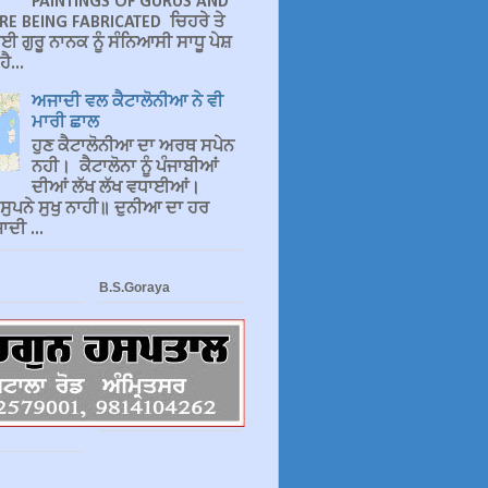
PAINTINGS OF GURUS AND
RE BEING FABRICATED ਚਿਹਰੇ ਤੇ
ਈ ਗੁਰੂ ਨਾਨਕ ਨੂੰ ਸੰਨਿਆਸੀ ਸਾਧੂ ਪੇਸ਼
ੈ...
ਅਜਾਦੀ ਵਲ ਕੈਟਾਲੋਨੀਆ ਨੇ ਵੀ
ਮਾਰੀ ਛਾਲ
ਹੁਣ ਕੈਟਾਲੋਨੀਆ ਦਾ ਅਰਥ ਸਪੇਨ
ਨਹੀ। ਕੈਟਾਲੋਨਾ ਨੂੰ ਪੰਜਾਬੀਆਂ
ਦੀਆਂ ਲੱਖ ਲੱਖ ਵਧਾਈਆਂ।
 ਸੁਪਨੇ ਸੁਖੁ ਨਾਹੀ॥ ਦੁਨੀਆ ਦਾ ਹਰ
ਦੀ ...
B.S.Goraya