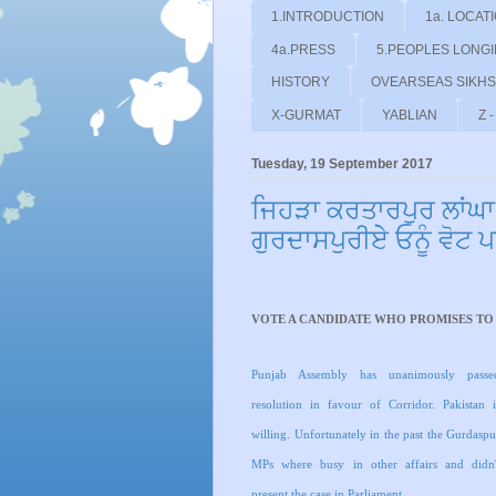
1.INTRODUCTION
1a. LOCAT
4a.PRESS
5.PEOPLES LONG
HISTORY
OVEARSEAS SIKHS
X-GURMAT
YABLIAN
Z 
Tuesday, 19 September 2017
ਜਿਹੜਾ ਕਰਤਾਰਪੁਰ ਲਾਂਘਾ
ਗੁਰਦਾਸਪੁਰੀਏੇ ਓਨੂੰ ਵੋਟ 
VOTE A CANDIDATE WHO PROMISES T
Punjab Assembly has unanimously passe
resolution in favour of Corridor. Pakistan i
willing. Unfortunately in the past the Gurdaspu
MPs where busy in other affairs and didn'
present the case in Parliament.