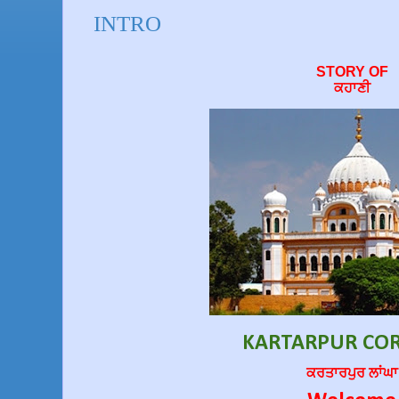
INTRO
STORY OF
ਕਹਾਣੀ
KARTARPUR CO
ਕਰਤਾਰਪੁਰ ਲਾਂਘਾ