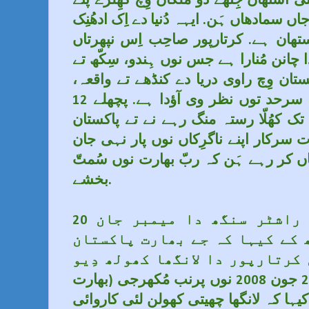
 استھان جِتھے دو مُلکاں وِچ کھِلرے پئے
اں سمادھاں ہَن. ایہہ دُنیا دے اِک ادھُنِک
ستھان ہے. کرتارپور صاحِب اِس نپھرتاں
ا چانن مُنارا ہے جس نوں ہِندو، سِکّھ تے
کستان وِچ راوی دریا دے کنڈھے تے واقعہ
کرتارپور صاحِب ہِندُوستانی سرحد توں نظر وی آؤدا ہے. پچھلے 12
تک کھُلّا رستہ منگ رہے نے تے پاکستان
ت سرکار اپنے ناگرِکاں نوں پار نہی جان
ں کر رہے ہَن کہ ربّ بھارت نوں سُمتّ
بخشے.
20 جون 2008 نوں سنیوکت راشٹر سنگھ دا میمبر جان
 کے کیہا کہ جے بھارت پاکستان
 کرتارپور دا لانگھا کھولھ دِیو
جس کرکے ہفتے بعد ہی 28 جون 2008 نوں پرنب مُکھرجی (بھارت
کیہا کہ لانگھا چھیتی کھولن لئی کاروائی