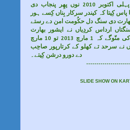
شُرُوع کِیتی جا رہی اے۔ پہلی اکتوبر 2010 نوں پھِر پنجاب دی
پاس کِیتا کہ کیندر سرکار بِناں کِسے ہور
 بھارت دی سنگ دل حکُومت امن دے رستے
نگتاں ارداس کردِیاں نے ایشور بھارت
سرکار نوں سُمتّ بخشے۔ کی منّوگے کہ 1 مارچ 2013 تو 10 مارچ
2012 کّھ لوکاں نے سرحد تے کھلو کے کرتارپور صاحِب
دے دورو درشن کِیتے۔
---------------------
SLIDE SHOW ON KA