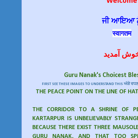
Welcome
ਜੀ ਆਇਆ ਨੂ
स्वागतम
وش آمدید
Guru Nanak's Choicest Ble
FIRST SEE THESE IMAGES TO UNDERSTAND THIS ਅੱਗੇ ਵਧਣ ਤੋ
THE PEACE POINT ON THE LINE OF HA
THE CORRIDOR TO A SHRINE OF PE
KARTARPUR IS UNBELIEVABLY STRAN
BECAUSE THERE EXIST THREE MAUSOLE
GURU NANAK, AND THAT TOO SP