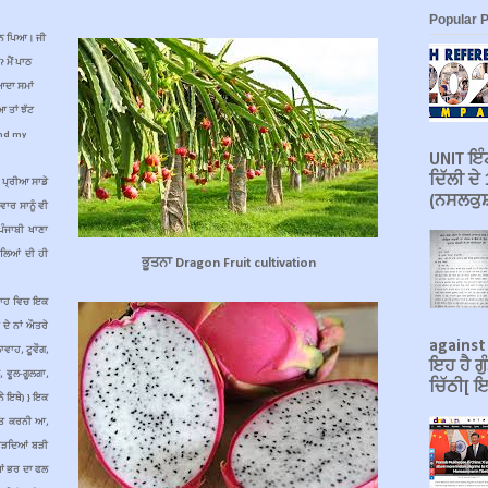
Popular 
ਿਆਨ ਪਿਆ। ਜੀ
 ਮੈਂ ਪਾਠ
ਆਦਾ ਸਮਾਂ
ਆ ਤਾਂ ਝੱਟ
und my
UNIT ਇੰਟ
ਦਿੱਲੀ ਦ
 ਪ੍ਰੀਆ ਸਾਡੇ
(ਨਸਲਕੁਸ਼
ਾਰ ਸਾਨੂੰ ਵੀ
ਪੰਜਾਬੀ ਖਾਣਾ
ਗਲਿਆਂ ਦੀ ਹੀ
ਭੂਤਨਾ Dragon Fruit cultivation
ਰਾਹ ਵਿਚ ਇਕ
ਦੇ ਨਾਂ ਔਤਰੇ
against
ਾਵਾਹ, ਟੂਵੌਗ,
ਇਹ ਹੈ ਗੁ
, ਵੂਲ-ਗੂਲਗਾ,
ਚਿੱਠੀ[ ਇ
ਨੇ ਇਥੇ) } ਇਕ
ਖਤ ਕਰਨੀ ਆ,
 ਵੜਦਿਆਂ ਬੜੀ
ਂ ਭਰ ਦਾ ਫਲ