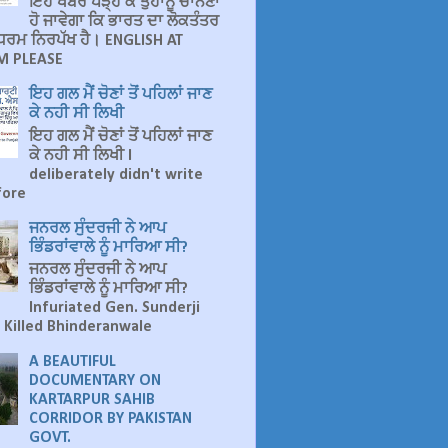
ਇਹ ਖਬਰ ਪੜ੍ਹ ਕੇ ਤੁਹਾਨੂੰ ਚਾਨਣਾ
ਹੋ ਜਾਵੇਗਾ ਕਿ ਭਾਰਤ ਦਾ ਲੋਕਤੰਤਰ
ੁ ਧਰਮ ਨਿਰਪੱਖ ਹੈ। ENGLISH AT
 PLEASE
ਇਹ ਗਲ ਮੈਂ ਚੋਣਾਂ ਤੋਂ ਪਹਿਲਾਂ ਜਾਣ
ਕੇ ਨਹੀ ਸੀ ਲਿਖੀ
ਇਹ ਗਲ ਮੈਂ ਚੋਣਾਂ ਤੋਂ ਪਹਿਲਾਂ ਜਾਣ
ਕੇ ਨਹੀ ਸੀ ਲਿਖੀ I
deliberately didn't write
fore
ਜਨਰਲ ਸੁੰਦਰਜੀ ਨੇ ਆਪ
ਭਿੰਡਰਾਂਵਾਲੇ ਨੂੰ ਮਾਰਿਆ ਸੀ?
ਜਨਰਲ ਸੁੰਦਰਜੀ ਨੇ ਆਪ
ਭਿੰਡਰਾਂਵਾਲੇ ਨੂੰ ਮਾਰਿਆ ਸੀ?
Infuriated Gen. Sunderji
 Killed Bhinderanwale
A BEAUTIFUL
DOCUMENTARY ON
KARTARPUR SAHIB
CORRIDOR BY PAKISTAN
GOVT.