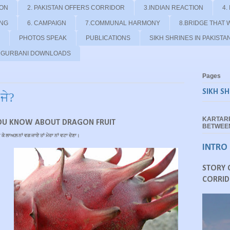
ION
2. PAKISTAN OFFERS CORRIDOR
3.INDIAN REACTION
4.
ING
6. CAMPAIGN
7.COMMUNAL HARMONY
8.BRIDGE THAT 
PHOTOS SPEAK
PUBLICATIONS
SIKH SHRINES IN PAKISTA
- GURBANI DOWNLOADS
Pages
SIKH SH
ਜੇ?
KARTAR
OU KNOW ABOUT DRAGON FRUIT
BETWEEN
 ਕੇ ਲਾਅਲ਼ ਨਾਂ ਵਗ ਜਾਏ ਤਾਂ ਮੇਰਾ ਨਾਂ ਵਟਾ ਦੇਣਾ।
INTRO
STORY 
CORRID