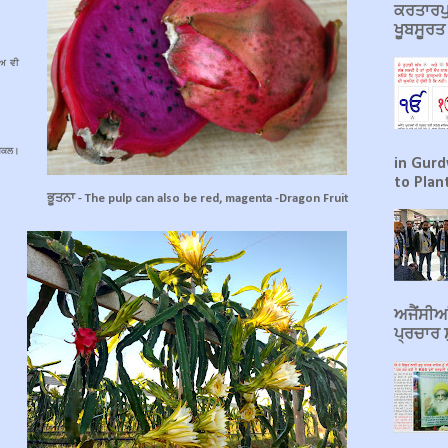
ਕਰਤਾਰਪੁ
ਖੂਬਸੂਰ
ਾਅ ਵੀ
।
ੀ ਸ਼ਕਲ।
in Gurd
to Plant
ਭੂਤਨਾ - The pulp can also be red, magenta -Dragon Fruit
ਅਜੈਂਸੀਆਂ
ਪ੍ਰਚਾਰ ਸ