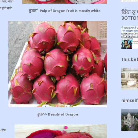
 ਕਿਲੋ, ਖੀਰਾ
ਾ ਛੁੱਟੀ ਜਾਏ।
ਭੂਤਨਾ- Pulp of Dragon Fruit is mostly white
ਕਿੰਨਾ ਕ
BOTTOM
this be
himself
ਭੂਤਨਾ- Beauty of Dragon
ਖ ਲੈਣ