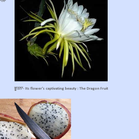
ਵਾਹਵਾ
ਭੂਤਨਾ- Its flower's captivating beauty : The Dragon Fruit