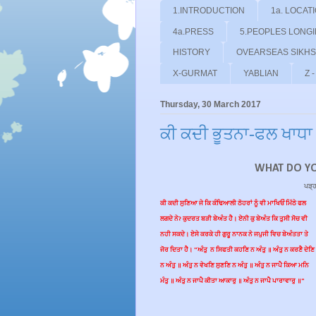
1.INTRODUCTION
1a. LOCAT
4a.PRESS
5.PEOPLES LONG
HISTORY
OVEARSEAS SIKHS
X-GURMAT
YABLIAN
Z 
Thursday, 30 March 2017
ਕੀ ਕਦੀ ਭੂਤਨਾ-ਫਲ ਖਾਧਾ 
WHAT DO Y
ਪੜ੍ਹ
ਕੀ ਕਦੀ ਸੁਣਿਆ ਜੇ ਕਿ ਕੰਢਿਆਲੀ ਠੋਹਰਾਂ ਨੂੰ ਵੀ ਮਾਖਿਓਂ ਮਿੱਠੇ ਫਲ
ਲਗਦੇ ਨੇ? ਕੁਦਰਤ ਬੜੀ ਬੇਅੰਤ ਹੈ। ਏਨੀ ਕੁ ਬੇਅੰਤ ਕਿ ਤੁਸੀ ਸੋਚ ਵੀ
ਨਹੀ ਸਕਦੇ। ਏਸੇ ਕਰਕੇ ਹੀ ਗੁਰੂ ਨਾਨਕ ਨੇ ਜਪੁਜੀ ਵਿਚ ਬੇਅੰਤਤਾ ਤੇ
ਜੋਰ ਦਿਤਾ ਹੈ। "ਅੰਤੁ
ਨ ਸਿਫਤੀ ਕਹਣਿ ਨ ਅੰਤੁ ॥ ਅੰਤੁ ਨ ਕਰਣੈ ਦੇਣਿ
ਨ ਅੰਤੁ ॥ ਅੰਤੁ ਨ ਵੇਖਣਿ ਸੁਣਣਿ ਨ ਅੰਤੁ ॥ ਅੰਤੁ ਨ ਜਾਪੈ ਕਿਆ ਮਨਿ
ਮੰਤੁ ॥ ਅੰਤੁ ਨ ਜਾਪੈ ਕੀਤਾ ਆਕਾਰੁ ॥ ਅੰਤੁ ਨ ਜਾਪੈ ਪਾਰਾਵਾਰੁ ॥"