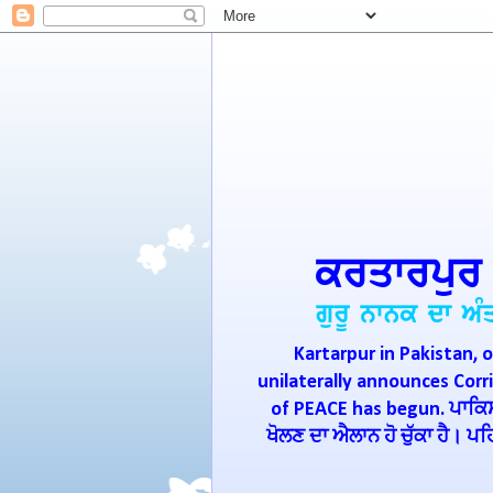
Kartarpur in Pakistan, o
unilaterally announces Cor
of PEACE has begun. ਪਾਕਿਸਤ
ਖੋਲਣ ਦਾ ਐਲਾਨ ਹੋ ਚੁੱਕਾ ਹੈ। 