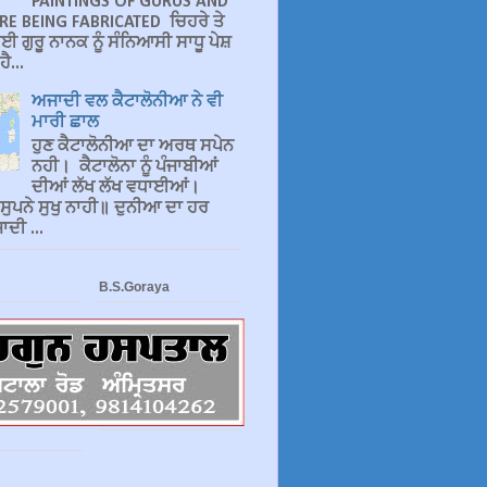
PAINTINGS OF GURUS AND
RE BEING FABRICATED ਚਿਹਰੇ ਤੇ
ਈ ਗੁਰੂ ਨਾਨਕ ਨੂੰ ਸੰਨਿਆਸੀ ਸਾਧੂ ਪੇਸ਼
ੈ...
ਅਜਾਦੀ ਵਲ ਕੈਟਾਲੋਨੀਆ ਨੇ ਵੀ
ਮਾਰੀ ਛਾਲ
ਹੁਣ ਕੈਟਾਲੋਨੀਆ ਦਾ ਅਰਥ ਸਪੇਨ
ਨਹੀ। ਕੈਟਾਲੋਨਾ ਨੂੰ ਪੰਜਾਬੀਆਂ
ਦੀਆਂ ਲੱਖ ਲੱਖ ਵਧਾਈਆਂ।
 ਸੁਪਨੇ ਸੁਖੁ ਨਾਹੀ॥ ਦੁਨੀਆ ਦਾ ਹਰ
ਦੀ ...
B.S.Goraya