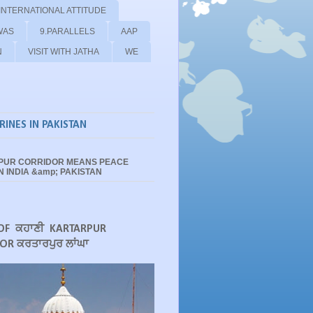
 INTERNATIONAL ATTITUDE
WAS
9.PARALLELS
AAP
N
VISIT WITH JATHA
WE
RINES IN PAKISTAN
PUR CORRIDOR MEANS PEACE
 INDIA &amp; PAKISTAN
OF ਕਹਾਣੀ KARTARPUR
OR ਕਰਤਾਰਪੁਰ ਲਾਂਘਾ