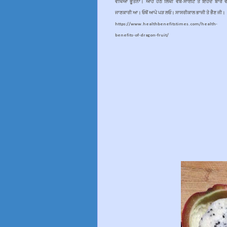
ਵੇਖਿਆ
ਭੂਤਨਾ
। ਆਹ ਹੇਠ ਲਿਖੀ ਵੇਬ-ਸਾਈਟ ਤੇ ਇਹਦੇ ਬਾਰੇ 
ਜਾਣਕਾਰੀ ਆ। ਓਥੋਂ ਆਪੇ ਪੜ ਲਓ। ਸਾਸਰੀਕਾਲ ਭਾਜੀ ਤੇ ਭੈਣ ਜੀ।
https://www.healthbenefitstimes.com/health-
benefits-of-dragon-fruit/