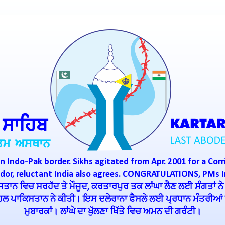
n Indo-Pak border. Sikhs agitated from Apr. 2001 for a Corr
ridor, reluctant India also agrees. CONGRATULATIONS, PMs 
ਾਨ ਵਿਚ ਸਰਹੱਦ ਤੇ ਮੌਜੂਦ, ਕਰਤਾਰਪੁਰ ਤਕ ਲਾਂਘਾ ਲੈਣ ਲਈ ਸੰਗਤਾਂ ਨੇ
ਪਹਿਲ ਪਾਕਿਸਤਾਨ ਨੇ ਕੀਤੀ। ਇਸ ਦਲੇਰਾਨਾ ਫੈਸਲੇ ਲਈ ਪ੍ਰਧਾਨ ਮੰਤਰੀਆਂ ਇ
ਮੁਬਾਰਕਾਂ। ਲਾਂਘੇ ਦਾ ਖੁੱਲਣਾ ਖਿੱਤੇ ਵਿਚ ਅਮਨ ਦੀ ਗਰੰਟੀ।