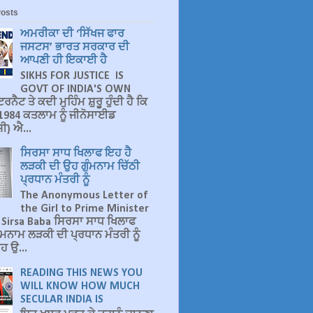
Posts
ਅਮਰੀਕਾ ਦੀ ‘ਸਿੱਖਜ ਫਾਰ
ਜਸਟਸ’ ਭਾਰਤ ਸਰਕਾਰ ਦੀ
ਆਪਣੀ ਹੀ ਇਕਾਈ ਹੈ
SIKHS FOR JUSTICE IS
GOVT OF INDIA'S OWN
ਰਨੈਟ ਤੇ ਕਦੀ ਮੁਹਿੰਮ ਸ਼ੁਰੂ ਹੁੰਦੀ ਹੈ ਕਿ
ੇ 1984 ਕਤਲਾਮ ਨੂੰ ਜੀਨੋਸਾਈਡ
ੀ) ਐ...
ਸਿਰਸਾ ਸਾਧ ਖਿਲਾਫ ਇਹ ਹੈ
ਲੜਕੀ ਦੀ ਉਹ ਗੁੰਮਨਾਮ ਚਿੱਠੀ
ਪ੍ਰਧਾਨ ਮੰਤਰੀ ਨੂੰ
The Anonymous Letter of
the Girl to Prime Minister
 Sirsa Baba ਸਿਰਸਾ ਸਾਧ ਖਿਲਾਫ
ੰਮਨਾਮ ਲੜਕੀ ਦੀ ਪ੍ਰਧਾਨ ਮੰਤਰੀ ਨੂੰ
ਹ ਉ...
READING THIS NEWS YOU
WILL KNOW HOW MUCH
SECULAR INDIA IS