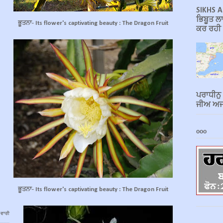
SIKHS A
ਭਿਬੂਤ ਲਾ
ਭੂਤਨਾ- Its flower's captivating beauty : The Dragon Fruit
ਕਰ ਰਹੀ ਹ
ਪਰਾਧੀਨੁ
ਜੀਅ ਅਜਾ
ooo
ਭੂਤਨਾ- Its flower's captivating beauty : The Dragon Fruit
ਵਾਰੀ