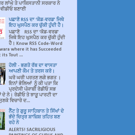
ਰ ਲਾਂਘੇ ਤੇ ਪਾਕਿਸਤਾਨੀ ਸਰਕਾਰ ਨੇ
ਤ ਵੀਡੀਓ ਬਣਾਈ
ਪਛਾਣੋ RSS ਦਾ ‘ਕੋਡ-ਵਰਡ’ ਜਿਥੇ
ਇਹ ਘੁਸਪੈਠ ਕਰ ਚੁੱਕੀ ਹੁੰਦੀ ਹੈ।
ਪਛਾਣੋ RSS ਦਾ ‘ਕੋਡ-ਵਰਡ’
ਜਿਥੇ ਇਹ ਘੁਸਪੈਠ ਕਰ ਚੁੱਕੀ ਹੁੰਦੀ
ਹੈ। Know RSS Code-Word
wara where it has Succeeded
 its Tout ...
ਹੋਲੀ - ਭਗਤੋ ਰੱਬ ਦਾ ਵਾਸਤਾ
ਆਪਣੀ ਕੌਮ ਤੇ ਤਰਸ ਕਰੋ।
ਘਰੋ ਘਰੀ ਪਰਤਣ ਲਗੇ ਭਗਤ ।
ਇਨਾਂ ਭੋਲਿਆਂ ਨੂੰ ਕੀ ਪਤਾ ਕਿ
ਪ੍ਰਦੇਸੀ ਪੰਜਾਬੀ ਰੇਡੀਓ ਸਭ
 ਦੇ ਨੇ। ਰੇਡੀਓ ਤੇ ਝਾੜੂ ਪਾਰਟੀ ਦਾ
ੁਣਕੇ ਵਿਚਾਰੇ ਦ...
ਨੈੱਟ ਤੇ ਗੁਰੂ ਸਾਹਿਬਾਨ ਤੇ ਸਿੱਖਾਂ ਦੇ
ਭੱਦੇ ਚਿਤ੍ਰ ਸ਼ਾਜ਼ਿਸ਼ ਤਹਿਤ ਬਣ
ਰਹੇ ਨੇ
ALERTS! SACRILIGIOUS