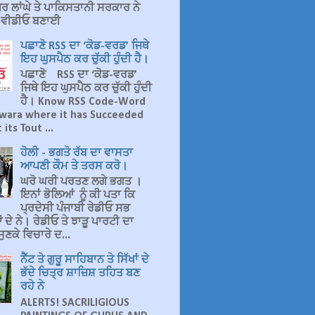
ਰ ਲਾਂਘੇ ਤੇ ਪਾਕਿਸਤਾਨੀ ਸਰਕਾਰ ਨੇ
ਤ ਵੀਡੀਓ ਬਣਾਈ
ਪਛਾਣੋ RSS ਦਾ ‘ਕੋਡ-ਵਰਡ’ ਜਿਥੇ
ਇਹ ਘੁਸਪੈਠ ਕਰ ਚੁੱਕੀ ਹੁੰਦੀ ਹੈ।
ਪਛਾਣੋ RSS ਦਾ ‘ਕੋਡ-ਵਰਡ’
ਜਿਥੇ ਇਹ ਘੁਸਪੈਠ ਕਰ ਚੁੱਕੀ ਹੁੰਦੀ
ਹੈ। Know RSS Code-Word
wara where it has Succeeded
 its Tout ...
ਹੋਲੀ - ਭਗਤੋ ਰੱਬ ਦਾ ਵਾਸਤਾ
ਆਪਣੀ ਕੌਮ ਤੇ ਤਰਸ ਕਰੋ।
ਘਰੋ ਘਰੀ ਪਰਤਣ ਲਗੇ ਭਗਤ ।
ਇਨਾਂ ਭੋਲਿਆਂ ਨੂੰ ਕੀ ਪਤਾ ਕਿ
ਪ੍ਰਦੇਸੀ ਪੰਜਾਬੀ ਰੇਡੀਓ ਸਭ
 ਦੇ ਨੇ। ਰੇਡੀਓ ਤੇ ਝਾੜੂ ਪਾਰਟੀ ਦਾ
ੁਣਕੇ ਵਿਚਾਰੇ ਦ...
ਨੈੱਟ ਤੇ ਗੁਰੂ ਸਾਹਿਬਾਨ ਤੇ ਸਿੱਖਾਂ ਦੇ
ਭੱਦੇ ਚਿਤ੍ਰ ਸ਼ਾਜ਼ਿਸ਼ ਤਹਿਤ ਬਣ
ਰਹੇ ਨੇ
ALERTS! SACRILIGIOUS