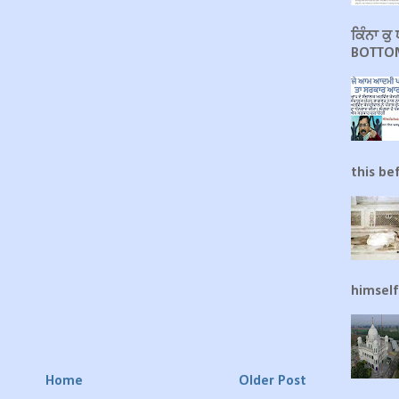
ਕਿੰਨਾ ਕ
BOTTOM
this be
himself
Home
Older Post