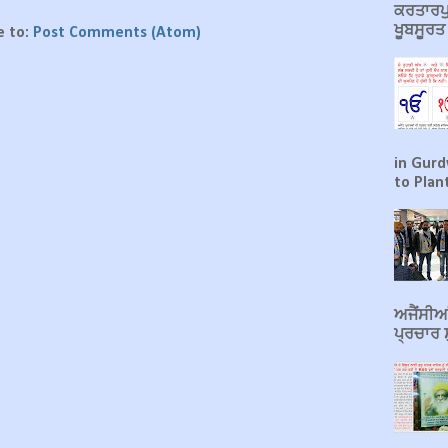
ਕਰਤਾਰਪੁ
ਖੂਬਸੂਰ
e to:
Post Comments (Atom)
in Gurd
to Plant
ਅਜੈਂਸੀਆਂ
ਪ੍ਰਚਾਰ ਸ