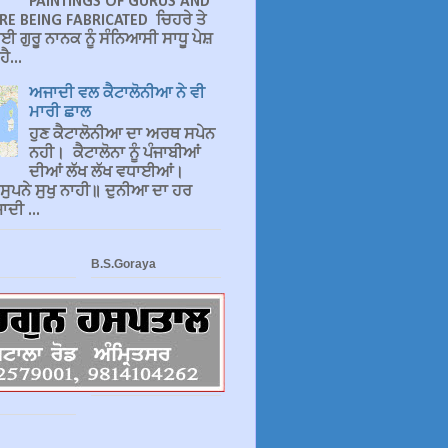
PAINTINGS OF GURUS AND
RE BEING FABRICATED ਚਿਹਰੇ ਤੇ
ਈ ਗੁਰੂ ਨਾਨਕ ਨੂੰ ਸੰਨਿਆਸੀ ਸਾਧੂ ਪੇਸ਼
ੈ...
ਅਜਾਦੀ ਵਲ ਕੈਟਾਲੋਨੀਆ ਨੇ ਵੀ
ਮਾਰੀ ਛਾਲ
ਹੁਣ ਕੈਟਾਲੋਨੀਆ ਦਾ ਅਰਥ ਸਪੇਨ
ਨਹੀ। ਕੈਟਾਲੋਨਾ ਨੂੰ ਪੰਜਾਬੀਆਂ
ਦੀਆਂ ਲੱਖ ਲੱਖ ਵਧਾਈਆਂ।
 ਸੁਪਨੇ ਸੁਖੁ ਨਾਹੀ॥ ਦੁਨੀਆ ਦਾ ਹਰ
ਦੀ ...
B.S.Goraya