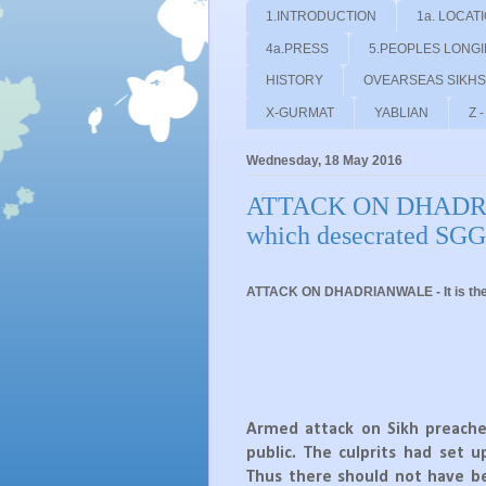
1.INTRODUCTION
1a. LOCAT
4a.PRESS
5.PEOPLES LONG
HISTORY
OVEARSEAS SIKHS
X-GURMAT
YABLIAN
Z 
Wednesday, 18 May 2016
ATTACK ON DHADRIAN
which desecrated SG
ATTACK ON DHADRIANWALE - It is the
Armed attack on Sikh preacher
public. The culprits had set u
Thus there should not have bee