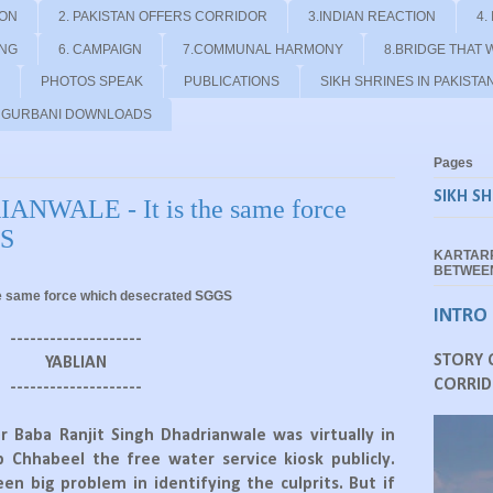
ION
2. PAKISTAN OFFERS CORRIDOR
3.INDIAN REACTION
4.
ING
6. CAMPAIGN
7.COMMUNAL HARMONY
8.BRIDGE THAT 
PHOTOS SPEAK
PUBLICATIONS
SIKH SHRINES IN PAKISTA
- GURBANI DOWNLOADS
Pages
SIKH SH
WALE - It is the same force
GS
KARTAR
BETWEEN
 same force which desecrated SGGS
INTRO
--------------------
STORY 
YABLIAN
CORRID
--------------------
 Baba Ranjit Singh Dhadrianwale was virtually in
p Chhabeel the free water service kiosk publicly.
n big problem in identifying the culprits. But if