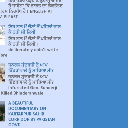
ਇਹ ਖਬਰ ਪੜ੍ਹ ਕੇ ਤੁਹਾਨੂੰ ਚਾਨਣਾ
ਹੋ ਜਾਵੇਗਾ ਕਿ ਭਾਰਤ ਦਾ ਲੋਕਤੰਤਰ
ੁ ਧਰਮ ਨਿਰਪੱਖ ਹੈ। ENGLISH AT
 PLEASE
ਇਹ ਗਲ ਮੈਂ ਚੋਣਾਂ ਤੋਂ ਪਹਿਲਾਂ ਜਾਣ
ਕੇ ਨਹੀ ਸੀ ਲਿਖੀ
ਇਹ ਗਲ ਮੈਂ ਚੋਣਾਂ ਤੋਂ ਪਹਿਲਾਂ ਜਾਣ
ਕੇ ਨਹੀ ਸੀ ਲਿਖੀ I
deliberately didn't write
fore
ਜਨਰਲ ਸੁੰਦਰਜੀ ਨੇ ਆਪ
ਭਿੰਡਰਾਂਵਾਲੇ ਨੂੰ ਮਾਰਿਆ ਸੀ?
ਜਨਰਲ ਸੁੰਦਰਜੀ ਨੇ ਆਪ
ਭਿੰਡਰਾਂਵਾਲੇ ਨੂੰ ਮਾਰਿਆ ਸੀ?
Infuriated Gen. Sunderji
 Killed Bhinderanwale
A BEAUTIFUL
DOCUMENTARY ON
KARTARPUR SAHIB
CORRIDOR BY PAKISTAN
GOVT.