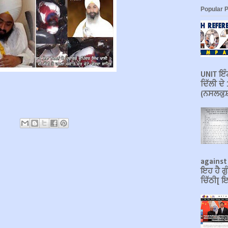
Popular 
UNIT ਇੰਟ
ਦਿੱਲੀ ਦ
(ਨਸਲਕੁਸ਼
against
ਇਹ ਹੈ ਗੁ
ਚਿੱਠੀ[ ਇ