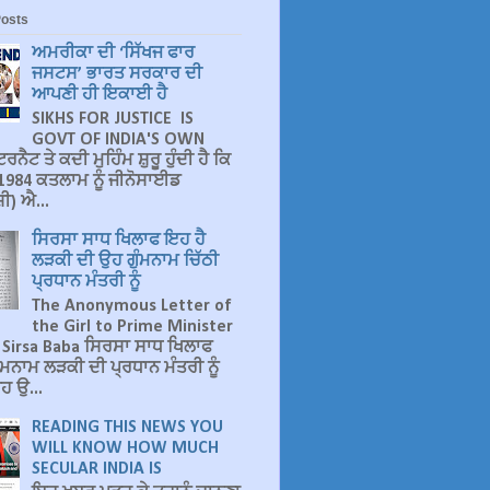
Posts
ਅਮਰੀਕਾ ਦੀ ‘ਸਿੱਖਜ ਫਾਰ
ਜਸਟਸ’ ਭਾਰਤ ਸਰਕਾਰ ਦੀ
ਆਪਣੀ ਹੀ ਇਕਾਈ ਹੈ
SIKHS FOR JUSTICE IS
GOVT OF INDIA'S OWN
ਰਨੈਟ ਤੇ ਕਦੀ ਮੁਹਿੰਮ ਸ਼ੁਰੂ ਹੁੰਦੀ ਹੈ ਕਿ
ੇ 1984 ਕਤਲਾਮ ਨੂੰ ਜੀਨੋਸਾਈਡ
ੀ) ਐ...
ਸਿਰਸਾ ਸਾਧ ਖਿਲਾਫ ਇਹ ਹੈ
ਲੜਕੀ ਦੀ ਉਹ ਗੁੰਮਨਾਮ ਚਿੱਠੀ
ਪ੍ਰਧਾਨ ਮੰਤਰੀ ਨੂੰ
The Anonymous Letter of
the Girl to Prime Minister
 Sirsa Baba ਸਿਰਸਾ ਸਾਧ ਖਿਲਾਫ
ੰਮਨਾਮ ਲੜਕੀ ਦੀ ਪ੍ਰਧਾਨ ਮੰਤਰੀ ਨੂੰ
ਹ ਉ...
READING THIS NEWS YOU
WILL KNOW HOW MUCH
SECULAR INDIA IS