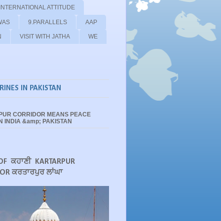
 INTERNATIONAL ATTITUDE
WAS
9.PARALLELS
AAP
N
VISIT WITH JATHA
WE
RINES IN PAKISTAN
PUR CORRIDOR MEANS PEACE
 INDIA &amp; PAKISTAN
OF ਕਹਾਣੀ KARTARPUR
OR ਕਰਤਾਰਪੁਰ ਲਾਂਘਾ