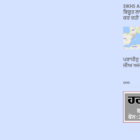
SIKHS A
ਭਿਬੂਤ ਲਾ
ਕਰ ਰਹੀ ਹ
ਪਰਾਧੀਨੁ
ਜੀਅ ਅਜਾ
ooo