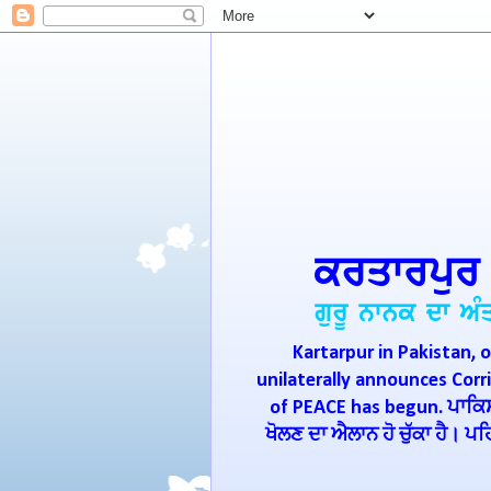
Kartarpur in Pakistan, o
unilaterally announces Cor
of PEACE has begun. ਪਾਕਿਸਤ
ਖੋਲਣ ਦਾ ਐਲਾਨ ਹੋ ਚੁੱਕਾ ਹੈ। 