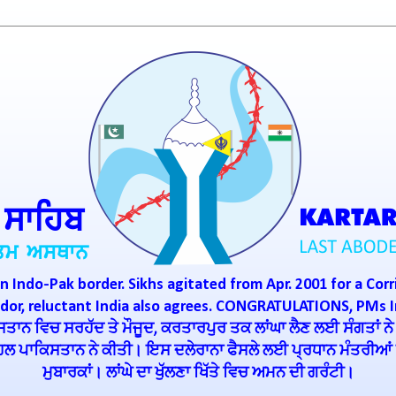
n Indo-Pak border. Sikhs agitated from Apr. 2001 for a Corr
ridor, reluctant India also agrees. CONGRATULATIONS, PMs 
ਾਨ ਵਿਚ ਸਰਹੱਦ ਤੇ ਮੌਜੂਦ, ਕਰਤਾਰਪੁਰ ਤਕ ਲਾਂਘਾ ਲੈਣ ਲਈ ਸੰਗਤਾਂ ਨੇ
ਪਹਿਲ ਪਾਕਿਸਤਾਨ ਨੇ ਕੀਤੀ। ਇਸ ਦਲੇਰਾਨਾ ਫੈਸਲੇ ਲਈ ਪ੍ਰਧਾਨ ਮੰਤਰੀਆਂ ਇ
ਮੁਬਾਰਕਾਂ। ਲਾਂਘੇ ਦਾ ਖੁੱਲਣਾ ਖਿੱਤੇ ਵਿਚ ਅਮਨ ਦੀ ਗਰੰਟੀ।