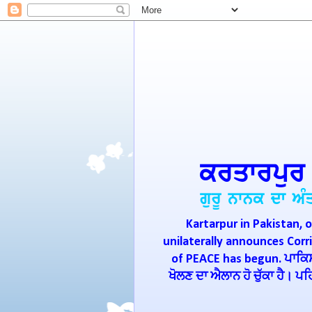
Kartarpur in Pakistan, o
unilaterally announces Cor
of PEACE has begun. ਪਾਕਿਸਤ
ਖੋਲਣ ਦਾ ਐਲਾਨ ਹੋ ਚੁੱਕਾ ਹੈ। 