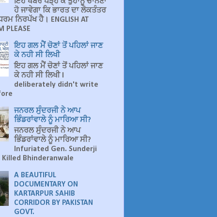
ਇਹ ਖਬਰ ਪੜ੍ਹ ਕੇ ਤੁਹਾਨੂੰ ਚਾਨਣਾ
ਹੋ ਜਾਵੇਗਾ ਕਿ ਭਾਰਤ ਦਾ ਲੋਕਤੰਤਰ
ੁ ਧਰਮ ਨਿਰਪੱਖ ਹੈ। ENGLISH AT
 PLEASE
ਇਹ ਗਲ ਮੈਂ ਚੋਣਾਂ ਤੋਂ ਪਹਿਲਾਂ ਜਾਣ
ਕੇ ਨਹੀ ਸੀ ਲਿਖੀ
ਇਹ ਗਲ ਮੈਂ ਚੋਣਾਂ ਤੋਂ ਪਹਿਲਾਂ ਜਾਣ
ਕੇ ਨਹੀ ਸੀ ਲਿਖੀ I
deliberately didn't write
fore
ਜਨਰਲ ਸੁੰਦਰਜੀ ਨੇ ਆਪ
ਭਿੰਡਰਾਂਵਾਲੇ ਨੂੰ ਮਾਰਿਆ ਸੀ?
ਜਨਰਲ ਸੁੰਦਰਜੀ ਨੇ ਆਪ
ਭਿੰਡਰਾਂਵਾਲੇ ਨੂੰ ਮਾਰਿਆ ਸੀ?
Infuriated Gen. Sunderji
 Killed Bhinderanwale
A BEAUTIFUL
DOCUMENTARY ON
KARTARPUR SAHIB
CORRIDOR BY PAKISTAN
GOVT.