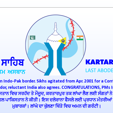
n Indo-Pak border. Sikhs agitated from Apr. 2001 for a Corr
ridor, reluctant India also agrees. CONGRATULATIONS, PMs 
ਾਨ ਵਿਚ ਸਰਹੱਦ ਤੇ ਮੌਜੂਦ, ਕਰਤਾਰਪੁਰ ਤਕ ਲਾਂਘਾ ਲੈਣ ਲਈ ਸੰਗਤਾਂ ਨੇ
ਪਹਿਲ ਪਾਕਿਸਤਾਨ ਨੇ ਕੀਤੀ। ਇਸ ਦਲੇਰਾਨਾ ਫੈਸਲੇ ਲਈ ਪ੍ਰਧਾਨ ਮੰਤਰੀਆਂ ਇ
ਮੁਬਾਰਕਾਂ। ਲਾਂਘੇ ਦਾ ਖੁੱਲਣਾ ਖਿੱਤੇ ਵਿਚ ਅਮਨ ਦੀ ਗਰੰਟੀ।