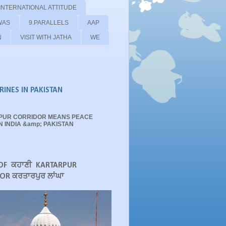
 INTERNATIONAL ATTITUDE
WAS
9.PARALLELS
AAP
N
VISIT WITH JATHA
WE
RINES IN PAKISTAN
PUR CORRIDOR MEANS PEACE
 INDIA &amp; PAKISTAN
OF ਕਹਾਣੀ KARTARPUR
OR ਕਰਤਾਰਪੁਰ ਲਾਂਘਾ