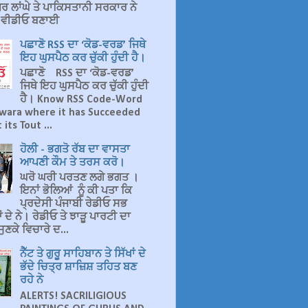
ਰ ਲਾਂਘੇ ਤੇ ਪਾਕਿਸਤਾਨੀ ਸਰਕਾਰ ਨੇ
ਤ ਵੀਡੀਓ ਬਣਾਈ
ਪਛਾਣੋ RSS ਦਾ ‘ਕੋਡ-ਵਰਡ’ ਜਿਥੇ
ਇਹ ਘੁਸਪੈਠ ਕਰ ਚੁੱਕੀ ਹੁੰਦੀ ਹੈ।
ਪਛਾਣੋ RSS ਦਾ ‘ਕੋਡ-ਵਰਡ’
ਜਿਥੇ ਇਹ ਘੁਸਪੈਠ ਕਰ ਚੁੱਕੀ ਹੁੰਦੀ
ਹੈ। Know RSS Code-Word
wara where it has Succeeded
 its Tout ...
ਹੋਲੀ - ਭਗਤੋ ਰੱਬ ਦਾ ਵਾਸਤਾ
ਆਪਣੀ ਕੌਮ ਤੇ ਤਰਸ ਕਰੋ।
ਘਰੋ ਘਰੀ ਪਰਤਣ ਲਗੇ ਭਗਤ ।
ਇਨਾਂ ਭੋਲਿਆਂ ਨੂੰ ਕੀ ਪਤਾ ਕਿ
ਪ੍ਰਦੇਸੀ ਪੰਜਾਬੀ ਰੇਡੀਓ ਸਭ
 ਦੇ ਨੇ। ਰੇਡੀਓ ਤੇ ਝਾੜੂ ਪਾਰਟੀ ਦਾ
ੁਣਕੇ ਵਿਚਾਰੇ ਦ...
ਨੈੱਟ ਤੇ ਗੁਰੂ ਸਾਹਿਬਾਨ ਤੇ ਸਿੱਖਾਂ ਦੇ
ਭੱਦੇ ਚਿਤ੍ਰ ਸ਼ਾਜ਼ਿਸ਼ ਤਹਿਤ ਬਣ
ਰਹੇ ਨੇ
ALERTS! SACRILIGIOUS