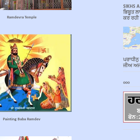
SIKHS A
ਭਿਬੂਤ ਲਾ
Ramdevra Temple
ਕਰ ਰਹੀ ਹ
ਪਰਾਧੀਨੁ
ਜੀਅ ਅਜਾ
ooo
Painting Baba Ramdev