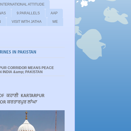
 INTERNATIONAL ATTITUDE
WAS
9.PARALLELS
AAP
N
VISIT WITH JATHA
WE
RINES IN PAKISTAN
PUR CORRIDOR MEANS PEACE
 INDIA &amp; PAKISTAN
OF ਕਹਾਣੀ KARTARPUR
OR ਕਰਤਾਰਪੁਰ ਲਾਂਘਾ