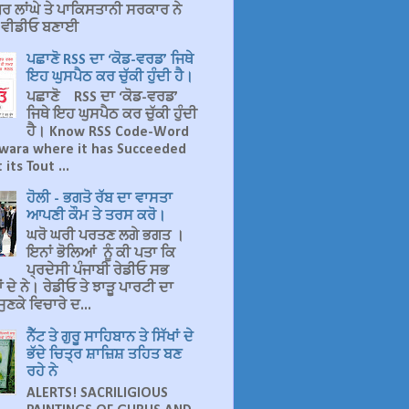
ਰ ਲਾਂਘੇ ਤੇ ਪਾਕਿਸਤਾਨੀ ਸਰਕਾਰ ਨੇ
ਤ ਵੀਡੀਓ ਬਣਾਈ
ਪਛਾਣੋ RSS ਦਾ ‘ਕੋਡ-ਵਰਡ’ ਜਿਥੇ
ਇਹ ਘੁਸਪੈਠ ਕਰ ਚੁੱਕੀ ਹੁੰਦੀ ਹੈ।
ਪਛਾਣੋ RSS ਦਾ ‘ਕੋਡ-ਵਰਡ’
ਜਿਥੇ ਇਹ ਘੁਸਪੈਠ ਕਰ ਚੁੱਕੀ ਹੁੰਦੀ
ਹੈ। Know RSS Code-Word
wara where it has Succeeded
 its Tout ...
ਹੋਲੀ - ਭਗਤੋ ਰੱਬ ਦਾ ਵਾਸਤਾ
ਆਪਣੀ ਕੌਮ ਤੇ ਤਰਸ ਕਰੋ।
ਘਰੋ ਘਰੀ ਪਰਤਣ ਲਗੇ ਭਗਤ ।
ਇਨਾਂ ਭੋਲਿਆਂ ਨੂੰ ਕੀ ਪਤਾ ਕਿ
ਪ੍ਰਦੇਸੀ ਪੰਜਾਬੀ ਰੇਡੀਓ ਸਭ
 ਦੇ ਨੇ। ਰੇਡੀਓ ਤੇ ਝਾੜੂ ਪਾਰਟੀ ਦਾ
ੁਣਕੇ ਵਿਚਾਰੇ ਦ...
ਨੈੱਟ ਤੇ ਗੁਰੂ ਸਾਹਿਬਾਨ ਤੇ ਸਿੱਖਾਂ ਦੇ
ਭੱਦੇ ਚਿਤ੍ਰ ਸ਼ਾਜ਼ਿਸ਼ ਤਹਿਤ ਬਣ
ਰਹੇ ਨੇ
ALERTS! SACRILIGIOUS