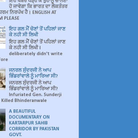
ਇਹ ਖਬਰ ਪੜ੍ਹ ਕੇ ਤੁਹਾਨੂੰ ਚਾਨਣਾ
ਹੋ ਜਾਵੇਗਾ ਕਿ ਭਾਰਤ ਦਾ ਲੋਕਤੰਤਰ
ੁ ਧਰਮ ਨਿਰਪੱਖ ਹੈ। ENGLISH AT
 PLEASE
ਇਹ ਗਲ ਮੈਂ ਚੋਣਾਂ ਤੋਂ ਪਹਿਲਾਂ ਜਾਣ
ਕੇ ਨਹੀ ਸੀ ਲਿਖੀ
ਇਹ ਗਲ ਮੈਂ ਚੋਣਾਂ ਤੋਂ ਪਹਿਲਾਂ ਜਾਣ
ਕੇ ਨਹੀ ਸੀ ਲਿਖੀ I
deliberately didn't write
fore
ਜਨਰਲ ਸੁੰਦਰਜੀ ਨੇ ਆਪ
ਭਿੰਡਰਾਂਵਾਲੇ ਨੂੰ ਮਾਰਿਆ ਸੀ?
ਜਨਰਲ ਸੁੰਦਰਜੀ ਨੇ ਆਪ
ਭਿੰਡਰਾਂਵਾਲੇ ਨੂੰ ਮਾਰਿਆ ਸੀ?
Infuriated Gen. Sunderji
 Killed Bhinderanwale
A BEAUTIFUL
DOCUMENTARY ON
KARTARPUR SAHIB
CORRIDOR BY PAKISTAN
GOVT.