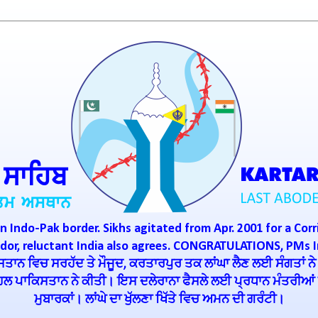
n Indo-Pak border. Sikhs agitated from Apr. 2001 for a Corr
ridor, reluctant India also agrees. CONGRATULATIONS, PMs 
ਾਨ ਵਿਚ ਸਰਹੱਦ ਤੇ ਮੌਜੂਦ, ਕਰਤਾਰਪੁਰ ਤਕ ਲਾਂਘਾ ਲੈਣ ਲਈ ਸੰਗਤਾਂ ਨੇ
ਪਹਿਲ ਪਾਕਿਸਤਾਨ ਨੇ ਕੀਤੀ। ਇਸ ਦਲੇਰਾਨਾ ਫੈਸਲੇ ਲਈ ਪ੍ਰਧਾਨ ਮੰਤਰੀਆਂ ਇ
ਮੁਬਾਰਕਾਂ। ਲਾਂਘੇ ਦਾ ਖੁੱਲਣਾ ਖਿੱਤੇ ਵਿਚ ਅਮਨ ਦੀ ਗਰੰਟੀ।