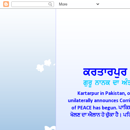
Kartarpur in Pakistan, o
unilaterally announces Cor
of PEACE has begun. ਪਾਕਿਸਤ
ਖੋਲਣ ਦਾ ਐਲਾਨ ਹੋ ਚੁੱਕਾ ਹੈ। 