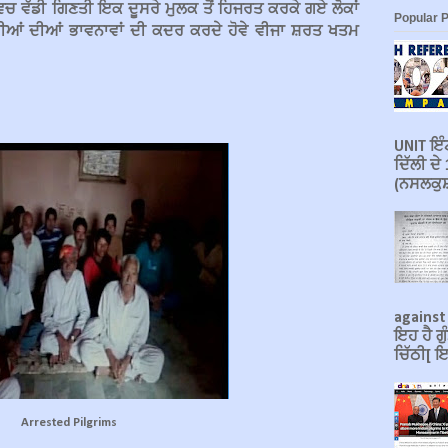
ਵਿਚ ਵੱਡੀ ਗਿਣਤੀ ਇਕ ਦੂਸਰੇ ਮੁਲਕ ਤੋਂ ਹਿਜਰਤ ਕਰਕੇ ਗਏ ਲੋਕਾਂ
Popular 
ੀਆਂ ਦੀਆਂ ਭਾਵਨਾਵਾਂ ਦੀ ਕਦਰ ਕਰਦੇ ਹੋਵੇ ਵੀਜਾ ਸ਼ਰਤ ਖਤਮ
UNIT ਇੰਟ
ਦਿੱਲੀ ਦ
(ਨਸਲਕੁਸ਼
against
ਇਹ ਹੈ ਗੁ
ਚਿੱਠੀ[ ਇ
Arrested Pilgrims