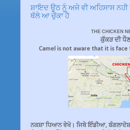
ਸ਼ਾਇਦ ਊਠ ਨੂੰ ਅਜੇ ਵੀ ਅਹਿਸਾਸ ਨਹ
ਥੱਲੇ ਆ ਚੁੱਕਾ ਹੈ
THE CHICKEN N
ਕੁੱਕੜ ਦੀ ਧੌ
Camel is not aware that it is face
ਨਕਸ਼ਾ ਧਿਆਨ ਵੇਖੋ। ਜਿਥੇ ਇੰਡੀਆ, ਬੰਗਲਾਦੇਸ਼, 