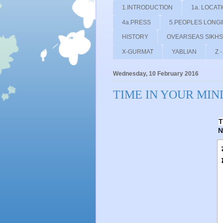
1.INTRODUCTION
1a. LOCAT
4a.PRESS
5.PEOPLES LONG
HISTORY
OVEARSEAS SIKHS
X-GURMAT
YABLIAN
Z 
Wednesday, 10 February 2016
TIME IN YOUR MIN
T
N