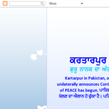
Kartarpur in Pakistan, o
unilaterally announces Cor
of PEACE has begun. ਪਾਕਿਸਤ
ਖੋਲਣ ਦਾ ਐਲਾਨ ਹੋ ਚੁੱਕਾ ਹੈ। 