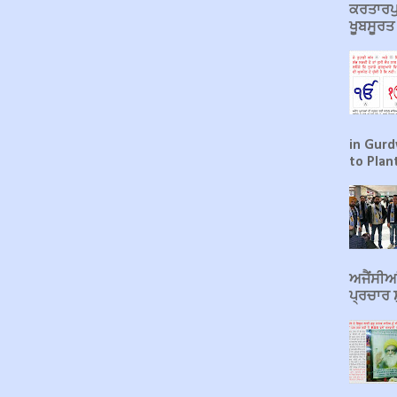
ਕਰਤਾਰਪੁ
ਖੂਬਸੂਰ
in Gurd
to Plant
ਅਜੈਂਸੀਆਂ
ਪ੍ਰਚਾਰ ਸ