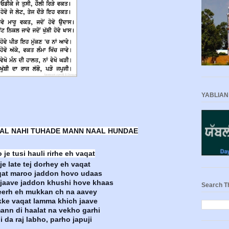
YABLIAN
AL NAHI TUHADE MANN NAAL HUNDAE
je tusi hauli rirhe eh vaqat
je late tej dorhey eh vaqat
at maroo jaddon hovo udaas
l jaave jaddon khushi hove khaas
Search T
eerh eh mukkan ch na aavey
ke vaqat lamma khich jaave
ann di haalat na vekho garhi
 da raj labho, parho japuji