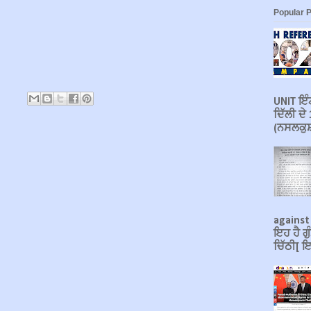
Popular 
UNIT ਇੰਟ
ਦਿੱਲੀ ਦ
(ਨਸਲਕੁਸ਼
against
ਇਹ ਹੈ ਗੁ
ਚਿੱਠੀ[ ਇ