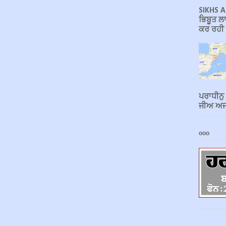
SIKHS A
ਭਿਬੂਤ ਲਾ
ਕਰ ਰਹੀ ਹ
ਪਰਾਧੀਨੁ
ਜੀਅ ਅਜਾ
ooo