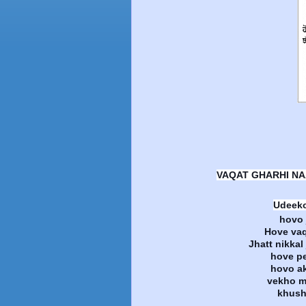
VAQAT GHARHI NA
Udeeko 
hovo 
Hove vaq
Jhatt nikka
hove p
hovo ak
vekho m
khushi