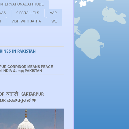
 INTERNATIONAL ATTITUDE
WAS
9.PARALLELS
AAP
N
VISIT WITH JATHA
WE
RINES IN PAKISTAN
PUR CORRIDOR MEANS PEACE
 INDIA &amp; PAKISTAN
OF ਕਹਾਣੀ KARTARPUR
OR ਕਰਤਾਰਪੁਰ ਲਾਂਘਾ