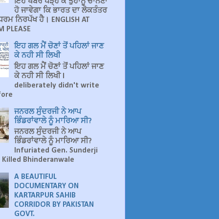
ਇਹ ਖਬਰ ਪੜ੍ਹ ਕੇ ਤੁਹਾਨੂੰ ਚਾਨਣਾ
ਹੋ ਜਾਵੇਗਾ ਕਿ ਭਾਰਤ ਦਾ ਲੋਕਤੰਤਰ
ੁ ਧਰਮ ਨਿਰਪੱਖ ਹੈ। ENGLISH AT
 PLEASE
ਇਹ ਗਲ ਮੈਂ ਚੋਣਾਂ ਤੋਂ ਪਹਿਲਾਂ ਜਾਣ
ਕੇ ਨਹੀ ਸੀ ਲਿਖੀ
ਇਹ ਗਲ ਮੈਂ ਚੋਣਾਂ ਤੋਂ ਪਹਿਲਾਂ ਜਾਣ
ਕੇ ਨਹੀ ਸੀ ਲਿਖੀ I
deliberately didn't write
fore
ਜਨਰਲ ਸੁੰਦਰਜੀ ਨੇ ਆਪ
ਭਿੰਡਰਾਂਵਾਲੇ ਨੂੰ ਮਾਰਿਆ ਸੀ?
ਜਨਰਲ ਸੁੰਦਰਜੀ ਨੇ ਆਪ
ਭਿੰਡਰਾਂਵਾਲੇ ਨੂੰ ਮਾਰਿਆ ਸੀ?
Infuriated Gen. Sunderji
 Killed Bhinderanwale
A BEAUTIFUL
DOCUMENTARY ON
KARTARPUR SAHIB
CORRIDOR BY PAKISTAN
GOVT.