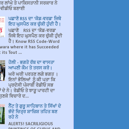
ਰ ਲਾਂਘੇ ਤੇ ਪਾਕਿਸਤਾਨੀ ਸਰਕਾਰ ਨੇ
ਤ ਵੀਡੀਓ ਬਣਾਈ
ਪਛਾਣੋ RSS ਦਾ ‘ਕੋਡ-ਵਰਡ’ ਜਿਥੇ
ਇਹ ਘੁਸਪੈਠ ਕਰ ਚੁੱਕੀ ਹੁੰਦੀ ਹੈ।
ਪਛਾਣੋ RSS ਦਾ ‘ਕੋਡ-ਵਰਡ’
ਜਿਥੇ ਇਹ ਘੁਸਪੈਠ ਕਰ ਚੁੱਕੀ ਹੁੰਦੀ
ਹੈ। Know RSS Code-Word
wara where it has Succeeded
 its Tout ...
ਹੋਲੀ - ਭਗਤੋ ਰੱਬ ਦਾ ਵਾਸਤਾ
ਆਪਣੀ ਕੌਮ ਤੇ ਤਰਸ ਕਰੋ।
ਘਰੋ ਘਰੀ ਪਰਤਣ ਲਗੇ ਭਗਤ ।
ਇਨਾਂ ਭੋਲਿਆਂ ਨੂੰ ਕੀ ਪਤਾ ਕਿ
ਪ੍ਰਦੇਸੀ ਪੰਜਾਬੀ ਰੇਡੀਓ ਸਭ
 ਦੇ ਨੇ। ਰੇਡੀਓ ਤੇ ਝਾੜੂ ਪਾਰਟੀ ਦਾ
ੁਣਕੇ ਵਿਚਾਰੇ ਦ...
ਨੈੱਟ ਤੇ ਗੁਰੂ ਸਾਹਿਬਾਨ ਤੇ ਸਿੱਖਾਂ ਦੇ
ਭੱਦੇ ਚਿਤ੍ਰ ਸ਼ਾਜ਼ਿਸ਼ ਤਹਿਤ ਬਣ
ਰਹੇ ਨੇ
ALERTS! SACRILIGIOUS