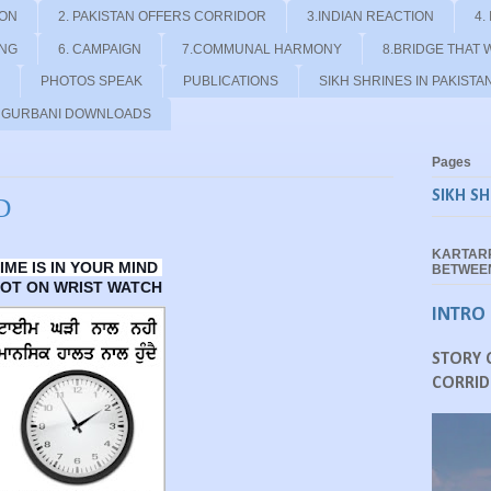
ION
2. PAKISTAN OFFERS CORRIDOR
3.INDIAN REACTION
4.
ING
6. CAMPAIGN
7.COMMUNAL HARMONY
8.BRIDGE THAT 
PHOTOS SPEAK
PUBLICATIONS
SIKH SHRINES IN PAKISTA
- GURBANI DOWNLOADS
Pages
SIKH SH
D
KARTAR
IME IS IN YOUR MIND
BETWEEN
OT ON WRIST WATCH
INTRO
STORY 
CORRID