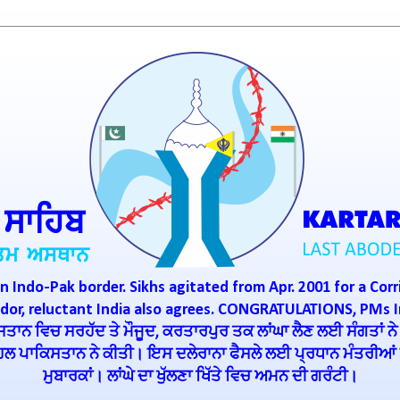
n Indo-Pak border. Sikhs agitated from Apr. 2001 for a Corr
ridor, reluctant India also agrees. CONGRATULATIONS, PMs 
ਾਨ ਵਿਚ ਸਰਹੱਦ ਤੇ ਮੌਜੂਦ, ਕਰਤਾਰਪੁਰ ਤਕ ਲਾਂਘਾ ਲੈਣ ਲਈ ਸੰਗਤਾਂ ਨੇ
ਪਹਿਲ ਪਾਕਿਸਤਾਨ ਨੇ ਕੀਤੀ। ਇਸ ਦਲੇਰਾਨਾ ਫੈਸਲੇ ਲਈ ਪ੍ਰਧਾਨ ਮੰਤਰੀਆਂ ਇ
ਮੁਬਾਰਕਾਂ। ਲਾਂਘੇ ਦਾ ਖੁੱਲਣਾ ਖਿੱਤੇ ਵਿਚ ਅਮਨ ਦੀ ਗਰੰਟੀ।