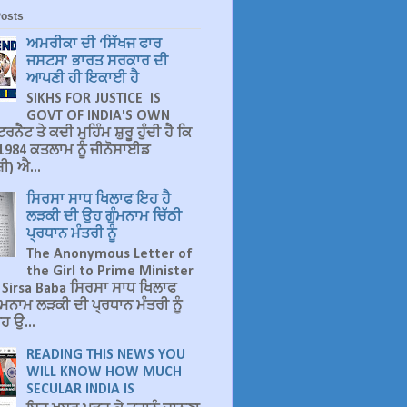
Posts
ਅਮਰੀਕਾ ਦੀ ‘ਸਿੱਖਜ ਫਾਰ
ਜਸਟਸ’ ਭਾਰਤ ਸਰਕਾਰ ਦੀ
ਆਪਣੀ ਹੀ ਇਕਾਈ ਹੈ
SIKHS FOR JUSTICE IS
GOVT OF INDIA'S OWN
ਰਨੈਟ ਤੇ ਕਦੀ ਮੁਹਿੰਮ ਸ਼ੁਰੂ ਹੁੰਦੀ ਹੈ ਕਿ
ੇ 1984 ਕਤਲਾਮ ਨੂੰ ਜੀਨੋਸਾਈਡ
ੀ) ਐ...
ਸਿਰਸਾ ਸਾਧ ਖਿਲਾਫ ਇਹ ਹੈ
ਲੜਕੀ ਦੀ ਉਹ ਗੁੰਮਨਾਮ ਚਿੱਠੀ
ਪ੍ਰਧਾਨ ਮੰਤਰੀ ਨੂੰ
The Anonymous Letter of
the Girl to Prime Minister
 Sirsa Baba ਸਿਰਸਾ ਸਾਧ ਖਿਲਾਫ
ੰਮਨਾਮ ਲੜਕੀ ਦੀ ਪ੍ਰਧਾਨ ਮੰਤਰੀ ਨੂੰ
ਹ ਉ...
READING THIS NEWS YOU
WILL KNOW HOW MUCH
SECULAR INDIA IS