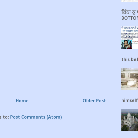
ਕਿੰਨਾ ਕ
BOTTOM
this be
himself
Home
Older Post
e to:
Post Comments (Atom)