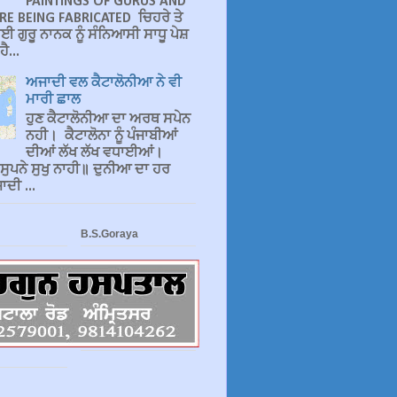
PAINTINGS OF GURUS AND
RE BEING FABRICATED ਚਿਹਰੇ ਤੇ
ਈ ਗੁਰੂ ਨਾਨਕ ਨੂੰ ਸੰਨਿਆਸੀ ਸਾਧੂ ਪੇਸ਼
ੈ...
ਅਜਾਦੀ ਵਲ ਕੈਟਾਲੋਨੀਆ ਨੇ ਵੀ
ਮਾਰੀ ਛਾਲ
ਹੁਣ ਕੈਟਾਲੋਨੀਆ ਦਾ ਅਰਥ ਸਪੇਨ
ਨਹੀ। ਕੈਟਾਲੋਨਾ ਨੂੰ ਪੰਜਾਬੀਆਂ
ਦੀਆਂ ਲੱਖ ਲੱਖ ਵਧਾਈਆਂ।
 ਸੁਪਨੇ ਸੁਖੁ ਨਾਹੀ॥ ਦੁਨੀਆ ਦਾ ਹਰ
ਦੀ ...
B.S.Goraya