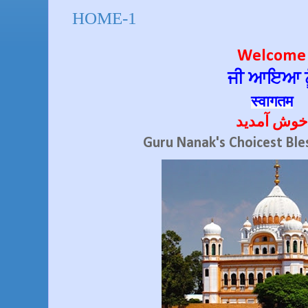
HOME-1
Welcome
ਜੀ ਆਇਆ ਨੂ
स्वागतम
خوش آمدید
Guru Nanak's Choicest Ble