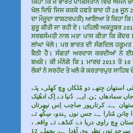
ਕਿਹਾ ਕਿ ਜੇ ਭਾਰਤ ਪਾਕਿਸਤਾਨ ਵਿਚ ਅਮਨ ਚਾਹੁੰ
ਖੋਲ ਦਿਓ ਜਿਸ ਕਰਕੇ ਹਫਤੇ ਬਾਦ ਹੀ 28 ਜੂਨ 2
ਦਾ ਮੌਜੂਦਾ ਰਾਸ਼ਟਰਪਤੀ) ਆਇਆ ਤੇ ਕਿਹਾ ਕਿ 
ਸ਼ੁਰੂ ਕੀਤੀ ਜਾ ਰਹੀ ਏ। ਪਹਿਲੀ ਅਕਤੂਬਰ 2010
ਸਰਬਸੰਮਤੀ ਨਾਲ ਮਤਾ ਪਾਸ ਕੀਤਾ ਕਿ ਕੇਂਦਰ ਸਰ
ਲਾਂਘਾ ਖੋਲੇ। ਪਰ ਭਾਰਤ ਦੀ ਸੰਗਦਿਲ ਹਕੂਮਤ
ਬੈਠੀ ਹੈ। ਸੰਗਤਾਂ ਅਰਦਾਸ ਕਰਦੀਆਂ ਨੇ ਈ
ਬਖਸ਼ੇ। ਕੀ ਮੰਨੋਗੇ ਕਿ 1 ਮਾਰਚ 2013 ਤੋ 1
ਲੋਕਾਂ ਨੇ ਸਰਹੱਦ ਤੇ ਖਲੋ ਕੇ ਕਰਤਾਰਪੁਰ ਸਾਹਿਬ 
 استھان جِتھے دو مُلکاں وِچ کھِلرے پئے
اں سمادھاں ہَن. ایہہ دُنیا دے اِک ادھُنِک
ستھان ہے. کرتارپور صاحِب اِس نپھرتاں
ا چانن مُنارا ہے جس نوں ہِندو، سِکّھ تے
کستان وِچ راوی دریا دے کنڈھے تے واقعہ
کرتارپور صاحِب ہِندُوستانی سرحد توں نظر وی آؤدا ہے. پچھلے 12