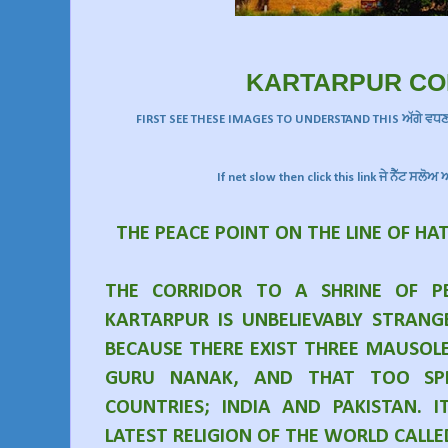
KARTARPUR CO
FIRST SEE THESE IMAGES TO UNDERSTAND THIS ਅੱਗੇ ਵਧਣ ਤੋ
If net slow then click this link ਜੇ ਨੈੱਟ ਸਲੋ
THE PEACE POINT ON THE LINE OF HA
THE CORRIDOR TO A SHRINE OF PE
KARTARPUR IS UNBELIEVABLY STRAN
BECAUSE THERE EXIST THREE MAUSOLE
GURU NANAK, AND THAT TOO SP
COUNTRIES; INDIA AND PAKISTAN. I
LATEST RELIGION OF THE WORLD CALLE