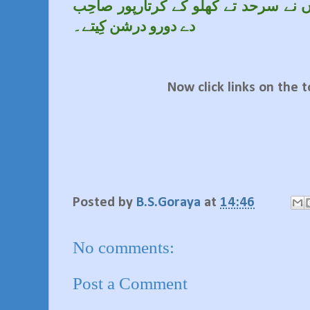
2012 کّھ لوکاں نے سرحد تے کھلو کے کرتارپور صاحِب
دے دورو درشن کِیتے۔
Now click links on the 
Posted by
B.S.Goraya
at
14:46
No comments:
Post a Comment