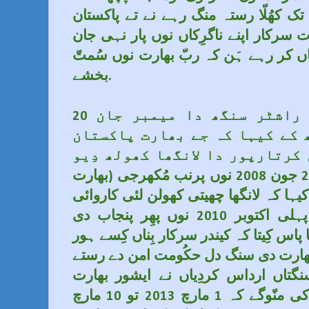
تک کھُلّا رستہ منگ رہے نے تے پاکستان
ت سرکار اپنے ناگرِکاں نوں پار نہی جان
ں کر رہے ہَن کہ ربّ بھارت نوں سُمتّ
بخشے.
20 جون 2008 نوں سنیوکت راشٹر سنگھ دا میمبر جان
 کے کیہا کہ جے بھارت پاکستان
 کرتارپور دا لانگھا کھولھ دِیو
جس کرکے ہفتے بعد ہی 28 جون 2008 نوں پرنب مُکھرجی (بھارت
کیہا کہ لانگھا چھیتی کھولن لئی کاروائی
شُرُوع کِیتی جا رہی اے۔ پہلی اکتوبر 2010 نوں پھِر پنجاب دی
پاس کِیتا کہ کیندر سرکار بِناں کِسے ہور
 بھارت دی سنگ دل حکُومت امن دے رستے
نگتاں ارداس کردِیاں نے ایشور بھارت
سرکار نوں سُمتّ بخشے۔ کی منّوگے کہ 1 مارچ 2013 تو 10 مارچ